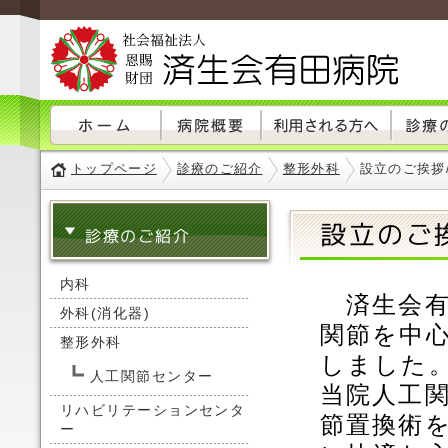
トップページ
診療のご紹介
整形外科
設立のご挨拶
設立のご
診療のご紹介
内科
済生会有田
外科(消化器)
関節を中
整形外科
しました
人工関節センター
当院人工
リハビリテーションセンタ
節置換術
ー