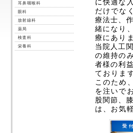
に快適な
耳鼻咽喉科
だけでな
眼科
療法士、
放射線科
緒になり
薬局
療にあり
検査科
当院人工
栄養科
の維持の
者様の利
ておりま
このため
を注いで
股関節、
は、お気