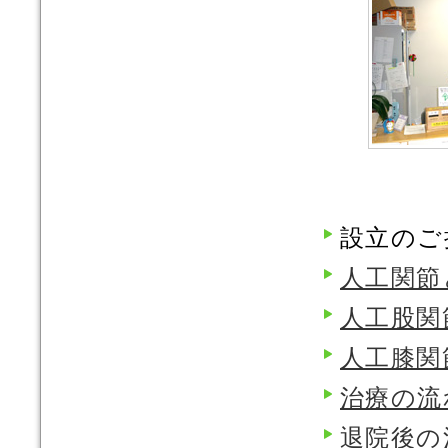
設立のご
人工関節
人工股関
人工膝関
治療の流
退院後の