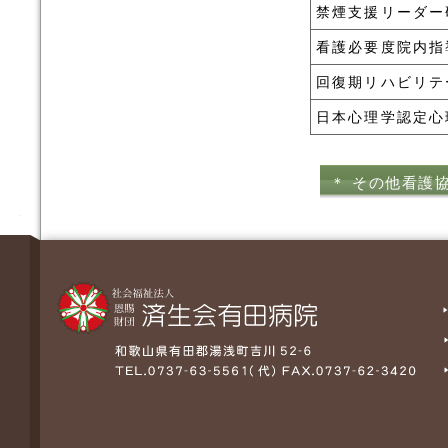
禁煙支援リーダー
看護必要度院内指
回復期リハビリテ
日本心理学認定心
＊ その他看護
す。