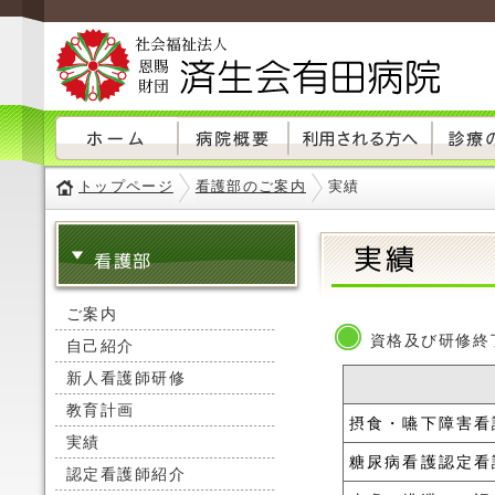
トップページ
看護部のご案内
実績
実績
看護部
ご案内
資格及び研修終
自己紹介
新人看護師研修
教育計画
摂食・嚥下障害看
実績
糖尿病看護認定看
認定看護師紹介