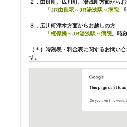
２．由良町、広川町、湯浅町方面からお
「
JR由良駅～JR湯浅駅～病院
」
３．広川町津木方面からお越しの方
「
権保橋～JR湯浅駅～病院
」時
（＊）時刻表・料金表に関するお問い合
す。
This page can't loa
Do you own this websi