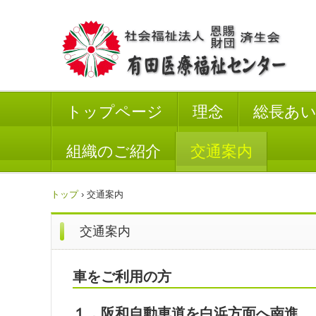
トップページ
理念
総長あ
組織のご紹介
交通案内
トップ
›
交通案内
交通案内
車をご利用の方
１．阪和自動車道を白浜方面へ南進。