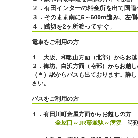
２．有田インターの料金所を出て国道4
３．そのまま南に5～600m進み、左
４．踏切を2ヶ所渡ってすぐ。
電車をご利用の方
１．大阪、和歌山方面（北部）からお越し
２．御坊、白浜方面（南部）からお越しの
（＊）駅からバスも出ております。詳し
さい。
バスをご利用の方
１．有田川町金屋方面からお越しの方
「
金屋口～JR藤並駅～病院
」時